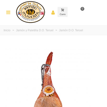
0
Carro
Inicio
>
Jamón y Paletilla D.O. Teruel
>
Jamón D.O. Teruel